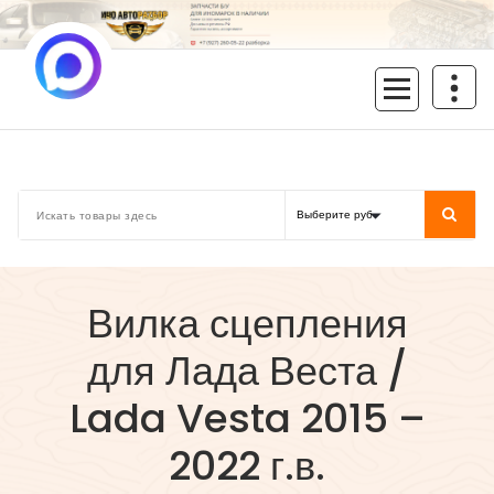
Перейти
к
содержимому
inoavtorazbor.ru
Автозапчасти б/у в наличии
Вилка сцепления
для Лада Веста /
Lada Vesta 2015 –
2022 г.в.