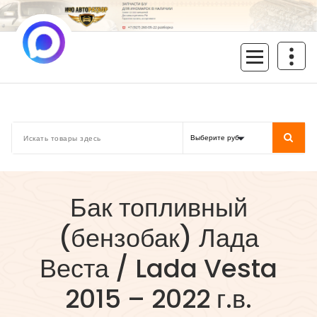
Перейти
к
содержимому
inoavtorazbor.ru
Автозапчасти б/у в наличии
Бак топливный
(бензобак) Лада
Веста / Lada Vesta
2015 – 2022 г.в.