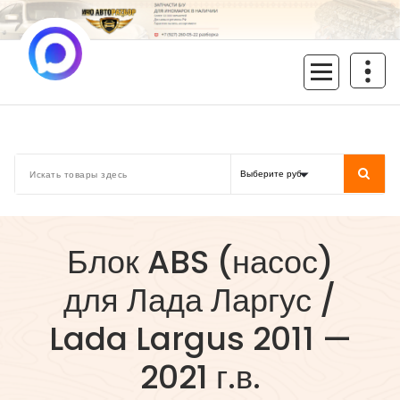
Перейти
к
содержимому
inoavtorazbor.ru
Автозапчасти б/у в наличии
Блок ABS (насос)
для Лада Ларгус /
Lada Largus 2011 —
2021 г.в.