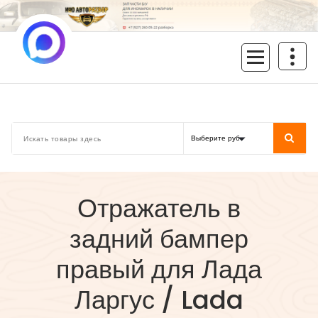
Перейти
к
содержимому
inoavtorazbor.ru
Автозапчасти б/у в наличии
Отражатель в
задний бампер
правый для Лада
Ларгус / Lada