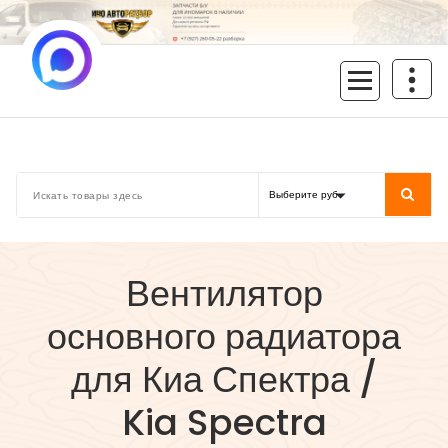
Перейти
к
содержимому
inoavtorazbor.ru
Автозапчасти б/у в наличии
Вентилятор
основного радиатора
для Киа Спектра /
Kia Spectra