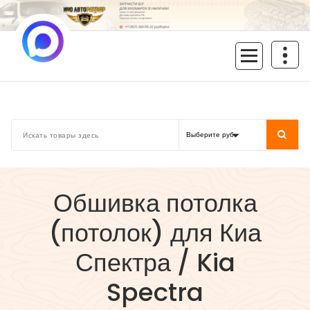
Перейти
к
содержимому
inoavtorazbor.ru
Автозапчасти б/у в наличии
Обшивка потолка
(потолок) для Киа
Спектра / Kia
Spectra