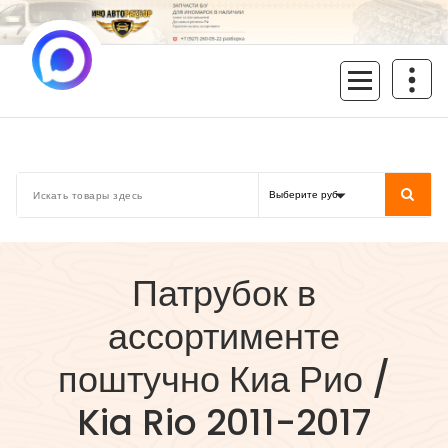
Перейти
к
содержимому
inoavtorazbor.ru
Автозапчасти б/у в наличии
Патрубок в
ассортименте
поштучно Киа Рио /
Kia Rio 2011-2017