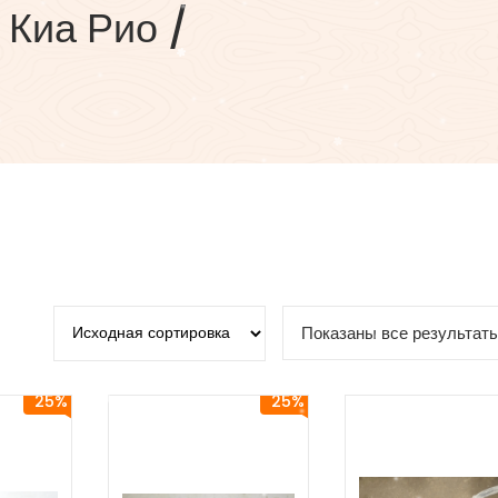
 Киа Рио /
Показаны все результаты
25%
25%