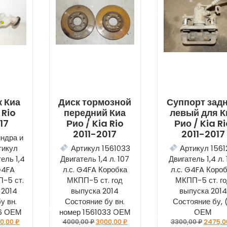
 Киа
Диск тормозной
Суппорт зад
 Rio
передний Киа
левый для К
17
Рио / Kia Rio
Рио / Kia R
2011-2017
2011-2017
индра и
тикул
Артикул 1561033
Артикул 1561
ель 1,4
Двигатель 1,4 л. 107
Двигатель 1,4 л.
 G4FA
л.с. G4FA Коробка
л.с. G4FA Коро
-5 ст.
МКПП-5 ст. год
МКПП-5 ст. го
 2014
выпуска 2014
выпуска 2014
у вн.
Состояние бу вн.
Состояние бу, (
16 ОЕМ
номер 1561033 ОЕМ
ОЕМ
0,00
₽
4000,00
₽
3000,00
₽
3300,00
₽
2475,