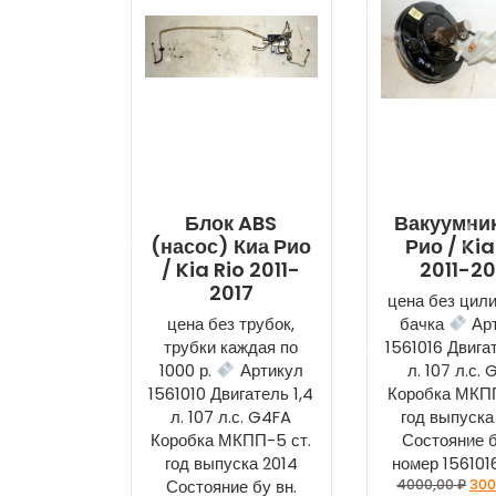
Блок ABS
Вакуумник
(насос) Киа Рио
Рио / Kia
/ Kia Rio 2011-
2011-20
2017
цена без цил
цена без трубок,
бачка
Ар
трубки каждая по
1561016 Двигат
1000 р.
Артикул
л. 107 л.с.
1561010 Двигатель 1,4
Коробка МКПП
л. 107 л.с. G4FA
год выпуска
Коробка МКПП-5 ст.
Состояние б
год выпуска 2014
номер 15610
Состояние бу вн.
4000,00
₽
300