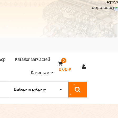
б
о
р
К
а
т
а
л
о
г
з
а
п
ч
а
с
т
е
й
0
0,00
₽
К
л
и
е
н
т
а
м