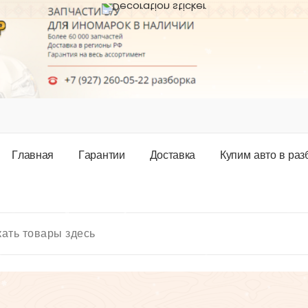
Г
л
а
в
н
а
я
Г
а
р
а
н
т
и
и
Д
о
с
т
а
в
к
а
К
у
п
и
м
а
в
т
о
в
р
а
з