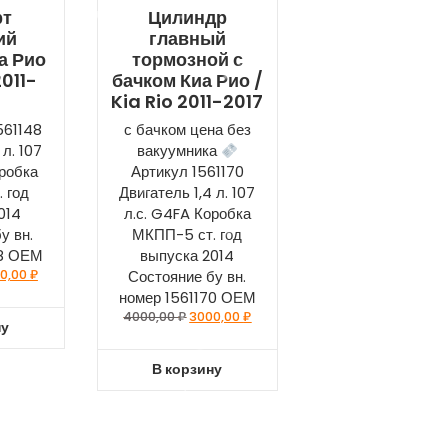
рт
Цилиндр
ий
главный
а Рио
тормозной с
2011-
бачком Киа Рио /
Kia Rio 2011-2017
561148
с бачком цена без
 л. 107
вакуумника
оробка
Артикул 1561170
 год
Двигатель 1,4 л. 107
014
л.с. G4FA Коробка
у вн.
МКПП-5 ст. год
48 ОЕМ
выпуска 2014
0,00
₽
Состояние бу вн.
номер 1561170 ОЕМ
4000,00
₽
3000,00
₽
ну
В корзину