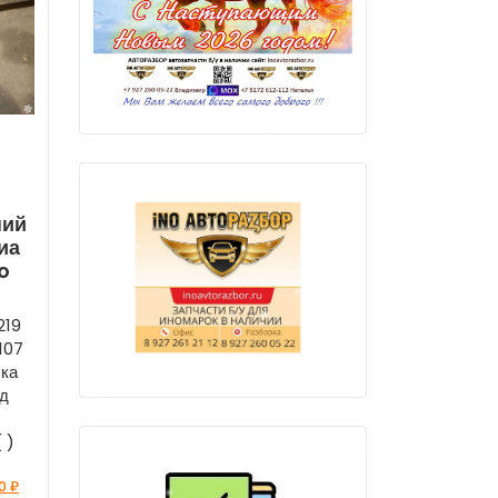
ний
иа
io
219
 107
бка
д
 )
00
₽