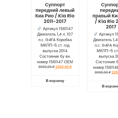
Суппорт
Суппо
передний левый
передн
Киа Рио / Kia Rio
правый Ки
2011-2017
/ Kia Rio 
2017
Артикул 1561147
Двигатель 1,4 л. 107
Артикул 1
л.с. G4FA Коробка
Двигатель 1,4
МКПП-5 ст. год
л.с. G4FA К
выпуска 2014
МКПП-5 ст.
Состояние бу вн.
выпуска 2
номер 1561147 ОЕМ
Состояние б
3000,00
₽
2250,00
₽
номер 15611
3000,00
₽
225
В корзину
В корзи