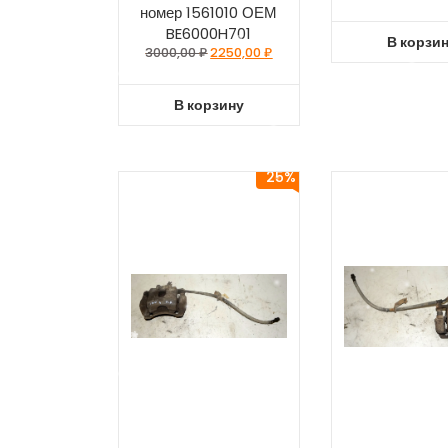
номер 1561010 ОЕМ
BE6000H701
В корзи
3000,00
₽
2250,00
₽
В корзину
25%