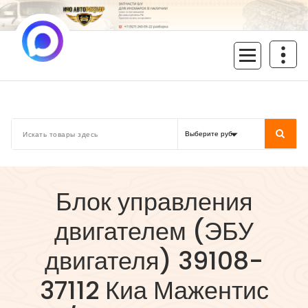
Перейти
к
содержимому
inoavtorazbor.ru
Автозапчасти б/у в наличии
Блок управления
двигателем (ЭБУ
двигателя) 39108-
37112 Киа Мажентис