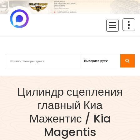
Перейти
к
содержимому
inoavtorazbor.ru
Автозапчасти б/у в наличии
Цилиндр сцепления
главный Киа
Мажентис / Kia
Magentis