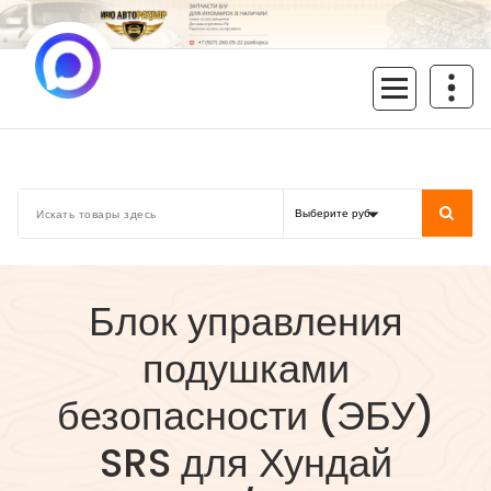
Перейти
к
содержимому
inoavtorazbor.ru
Автозапчасти б/у в наличии
Блок управления
подушками
безопасности (ЭБУ)
SRS для Хундай