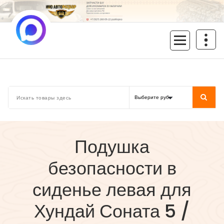
Перейти
к
содержимому
inoavtorazbor.ru
Автозапчасти б/у в наличии
Подушка
безопасности в
сиденье левая для
Хундай Соната 5 /