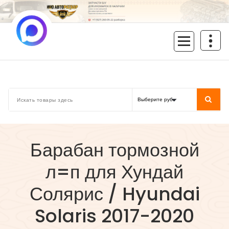
Перейти
к
содержимому
inoavtorazbor.ru
Автозапчасти б/у в наличии
Барабан тормозной
л=п для Хундай
Солярис / Hyundai
Solaris 2017-2020