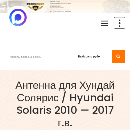
Перейти
к
содержимому
inoavtorazbor.ru
Автозапчасти б/у в наличии
Антенна для Хундай
Солярис / Hyundai
Solaris 2010 — 2017
г.в.