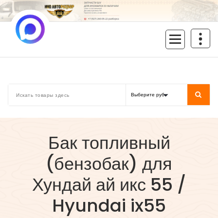
Перейти
к
содержимому
inoavtorazbor.ru
Автозапчасти б/у в наличии
Бак топливный
(бензобак) для
Хундай ай икс 55 /
Hyundai ix55