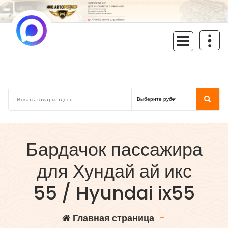
Перейти
к
содержимому
inoavtorazbor.ru
Автозапчасти б/у в наличии
Бардачок пассажира
для Хундай ай икс
55 / Hyundai ix55
Главная страница
-