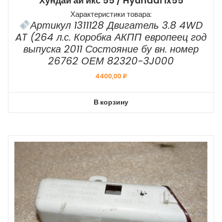
Хундай ай икс 55 / Hyundai ix55
Характеристики товара:
Артикул 1311128 Двигатель 3.8 4WD
AT (264 л.с. Коробка АКПП европеец год
выпуска 2011 Состояние бу вн. номер
26762 ОЕМ 82320-3J000
4400,00
₽
В корзину