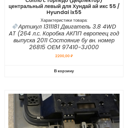
Сопло с торпедо (дефлектор)
центральный левый для Хундай ай икс 55 /
Hyundai ix55
Характеристики товара:
Артикул 1311181 Двигатель 3.8 4WD
AT (264 л.с. Коробка АКПП европеец год
выпуска 2011 Состояние бу вн. номер
26815 ОЕМ 97410-3J000
2200,00
₽
В корзину