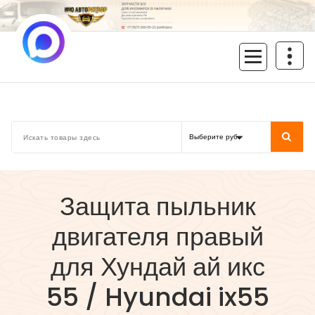
Перейти
к
содержимому
inoavtorazbor.ru
Автозапчасти б/у в наличии
Защита пыльник
двигателя правый
для Хундай ай икс
55 / Hyundai ix55