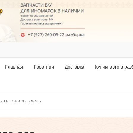
Г
л
а
в
н
а
я
Г
а
р
а
н
т
и
и
Д
о
с
т
а
в
к
а
К
у
п
и
м
а
в
т
о
в
р
а
з