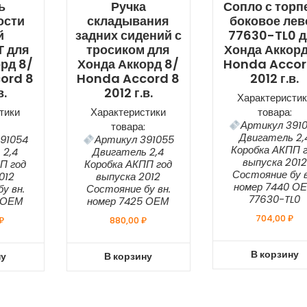
ь
Ручка
Сопло с торп
ости
складывания
боковое лев
й
задних сидений с
77630-TL0 д
 для
тросиком для
Хонда Аккорд
рд 8/
Хонда Аккорд 8/
Honda Accor
ord 8
Honda Accord 8
2012 г.в.
в.
2012 г.в.
Характеристик
тики
Характеристики
товара:
Артикул 391
товара:
Двигатель 2,
91054
Артикул 391055
Коробка АКПП 
 2,4
Двигатель 2,4
выпуска 2012
П год
Коробка АКПП год
Состояние бу в
012
выпуска 2012
номер 7440 О
у вн.
Состояние бу вн.
77630-TL0
 ОЕМ
номер 7425 ОЕМ
704,00
₽
₽
880,00
₽
В корзину
ну
В корзину