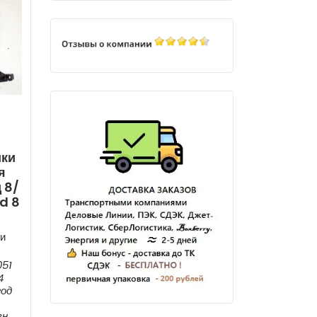
йки
я
 8/
d 8
и
051
4
год
н.