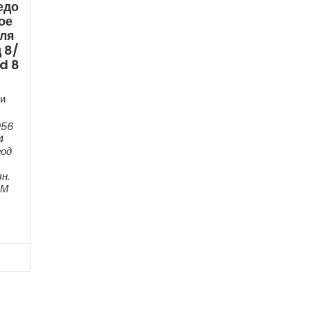
едо
ое
ля
 8/
d 8
и
056
4
год
н.
ЕМ