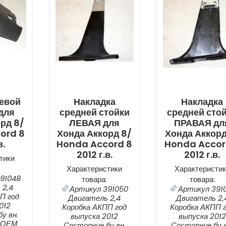
евой
Накладка
Накладка
для
средней стойки
средней сто
рд 8/
ЛЕВАЯ для
ПРАВАЯ дл
ord 8
Хонда Аккорд 8/
Хонда Аккорд
в.
Honda Accord 8
Honda Accor
2012 г.в.
2012 г.в.
тики
Характеристики
Характеристик
91048
товара:
товара:
 2,4
Артикул 391050
Артикул 391
П год
Двигатель 2,4
Двигатель 2,
012
Коробка АКПП год
Коробка АКПП 
у вн.
выпуска 2012
выпуска 2012
4 ОЕМ
Состояние бу вн.
Состояние бу в