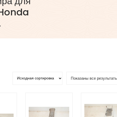
ира для
 Honda
.
Показаны все результаты