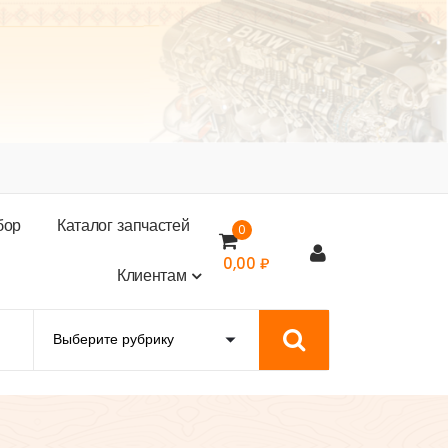
б
о
р
К
а
т
а
л
о
г
з
а
п
ч
а
с
т
е
й
0
0,00
₽
К
л
и
е
н
т
а
м