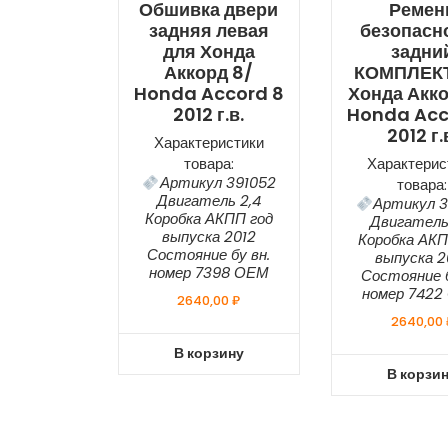
Обшивка двери
Ремен
задняя левая
безопасн
для Хонда
задни
Аккорд 8/
КОМПЛЕКТ
Honda Accord 8
Хонда Акко
2012 г.в.
Honda Acc
2012 г.
Характеристики
товара:
Характерис
Артикул 391052
товара:
Двигатель 2,4
Артикул 3
Коробка АКПП год
Двигатель
выпуска 2012
Коробка АКП
Состояние бу вн.
выпуска 2
номер 7398 ОЕМ
Состояние б
номер 7422
2640,00
₽
2640,00
В корзину
В корзи