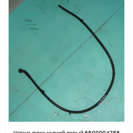
Шланг люка задний левый 6600004756