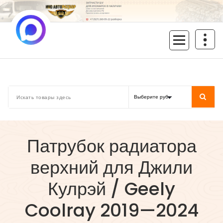
Перейти
к
содержимому
inoavtorazbor.ru
Автозапчасти б/у в наличии
Патрубок радиатора
верхний для Джили
Кулрэй / Geely
Coolray 2019—2024