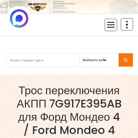
Перейти
к
содержимому
inoavtorazbor.ru
Автозапчасти б/у в наличии
Трос переключения
АКПП 7G917E395AB
для Форд Мондео 4
/ Ford Mondeo 4