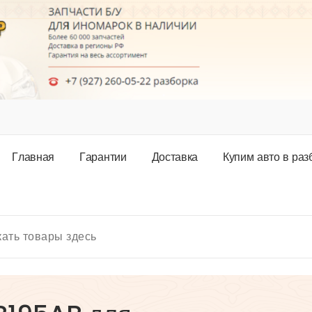
Г
л
а
в
н
а
я
Г
а
р
а
н
т
и
и
Д
о
с
т
а
в
к
а
К
у
п
и
м
а
в
т
о
в
р
а
з