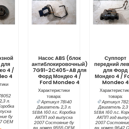
озной
Насос ABS (блок
Суппорт
 для
антиблокировочный)
передний ле
о 4 /
7G91-2C405-AB для
для Форд
deo 4
Форд Мондео 4 /
Мондео 4 / F
Ford Mondeo 4
Mondeo 4
тики
Характеристики
Характеристик
78052
товара:
товара:
,3 л.
Артикул 78140
Артикул 782
Коробка
Двигатель 2,3 л.
Двигатель 2,3 
пуска
SEBA 160 л.с. Коробка
SEBA 160 л.с. Кор
ние бу
АКПП год выпуска
АКПП год выпу
67 ОЕМ
2007 Состояние бу
2007 Состояние
вн. номер 9555 ОЕМ
вн. номер 9642