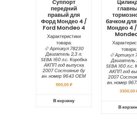
Суппорт
Цилин
передний
главн
правый для
тормозно
Форд Мондео 4 /
бачком для
Ford Mondeo 4
Мондео 4 /
Mondeo
Характеристики
товара:
Характерис
Артикул 78230
товара:
Двигатель 2,3 л.
Артикул 
SEBA 160 л.с. Коробка
Двигатель 2
АКПП год выпуска
SEBA 160 л.с. 
2007 Состояние бу
АКПП год вы
вн. номер 9643 ОЕМ
2007 Состоя
вн. номер 96
1100,00
₽
3300,00
В корзину
В корзи