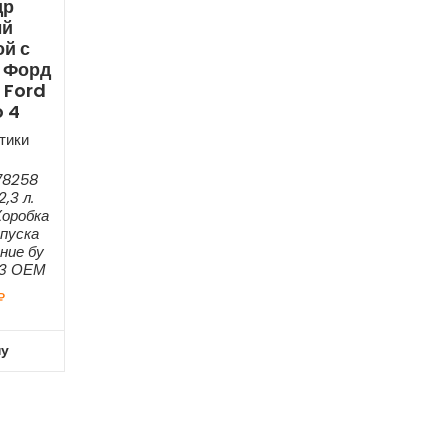
др
ый
й с
 Форд
 Ford
 4
тики
78258
,3 л.
Коробка
пуска
ние бу
73 ОЕМ
₽
ну