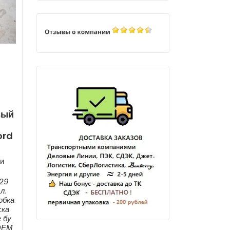
вый
ord
и
29
л.
обка
ска
 бу
 ОЕМ