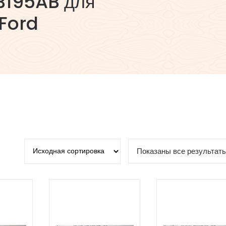
B195AB для
 Ford
Показаны все результаты