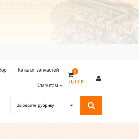
б
о
р
К
а
т
а
л
о
г
з
а
п
ч
а
с
т
е
й
0
0,00
₽
К
л
и
е
н
т
а
м