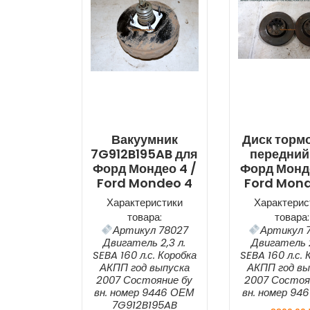
Вакуумник
Диск торм
7G912B195AB для
передний
Форд Мондео 4 /
Форд Монде
Ford Mondeo 4
Ford Mon
Характеристики
Характерис
товара:
товара:
Артикул 78027
Артикул 
Двигатель 2,3 л.
Двигатель 2
SEBA 160 л.с. Коробка
SEBA 160 л.с. 
АКПП год выпуска
АКПП год вы
2007 Состояние бу
2007 Состоя
вн. номер 9446 ОЕМ
вн. номер 94
7G912B195AB