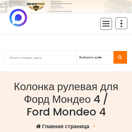
Перейти
к
содержимому
inoavtorazbor.ru
Автозапчасти б/у в наличии
Колонка рулевая для
Форд Мондео 4 /
Ford Mondeo 4
Главная страница
-