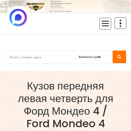
Перейти
к
содержимому
inoavtorazbor.ru
Автозапчасти б/у в наличии
Кузов передняя
левая четверть для
Форд Мондео 4 /
Ford Mondeo 4