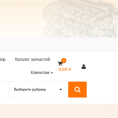
б
о
р
К
а
т
а
л
о
г
з
а
п
ч
а
с
т
е
й
0
0,00
₽
К
л
и
е
н
т
а
м