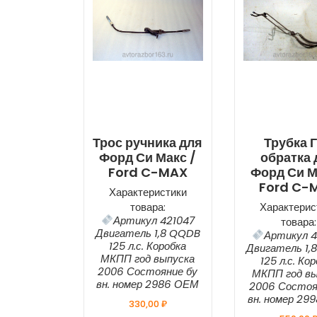
Трос ручника для
Трубка 
Форд Си Макс /
обратка 
Ford C-MAX
Форд Си М
Ford C-
Характеристики
товара:
Характерис
Артикул 421047
товара:
Двигатель 1,8 QQDB
Артикул 4
125 л.с. Коробка
Двигатель 1,
МКПП год выпуска
125 л.с. Ко
2006 Состояние бу
МКПП год вы
вн. номер 2986 ОЕМ
2006 Состоя
вн. номер 29
330,00
₽