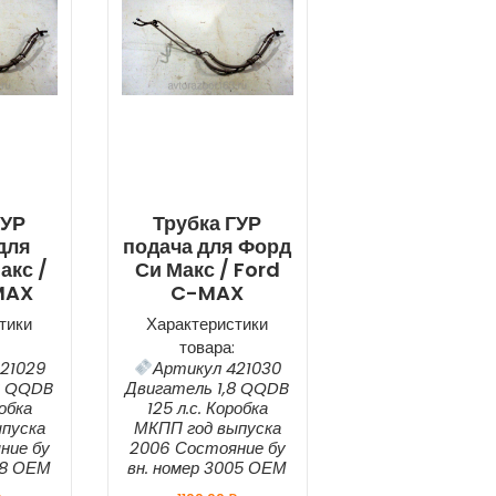
ГУР
Трубка ГУР
для
подача для Форд
акс /
Си Макс / Ford
MAX
C-MAX
тики
Характеристики
товара:
21029
Артикул 421030
8 QQDB
Двигатель 1,8 QQDB
робка
125 л.с. Коробка
пуска
МКПП год выпуска
ние бу
2006 Состояние бу
98 ОЕМ
вн. номер 3005 ОЕМ