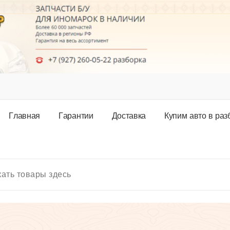
Г
л
а
в
н
а
я
Г
а
р
а
н
т
и
и
Д
о
с
т
а
в
к
а
К
у
п
и
м
а
в
т
о
в
р
а
з