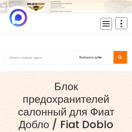
Перейти
к
содержимому
inoavtorazbor.ru
Автозапчасти б/у в наличии
Блок
предохранителей
салонный для Фиат
Добло / Fiat Doblo