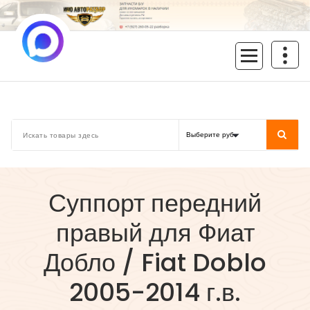
Перейти
к
содержимому
inoavtorazbor.ru
Автозапчасти б/у в наличии
Суппорт передний
правый для Фиат
Добло / Fiat Doblo
2005-2014 г.в.