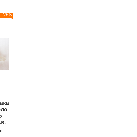
25%
ака
бло
o
в.
и