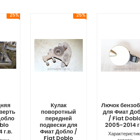
25%
25%
дняя
Кулак
Лючок бензоб
верть
поворотный
для Фиат До
Добло
передней
/ Fiat Dobl
oblo
подвески для
2005-2014 г.
 г.в.
Фиат Добло /
Характеристик
Fiat Doblo