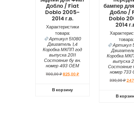
Добло / Fiat
бампер для
Doblo 2005-
Добло / 
2014 г.в.
Doblo 2
2014 г.
Характеристики
товара:
Характерис
Артикул 51080
товара:
Двигатель 1,4
Артикул 
Коробка МКПП год
Двигатель
выпуска 2011
Коробка МКП
Состояние бу вн.
выпуска 2
номер 493 ОЕМ
Состояние б
номер 733
1100,00
₽
825,00
₽
330,00
₽
247
В корзину
В корзи