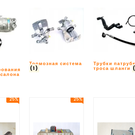
Тормозная система
Трубки патруб
(1)
троса шланги
рования
 салона
25%
25%