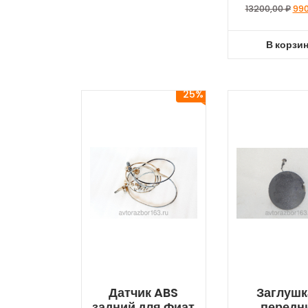
13200,00
₽
99
В корзи
25%
Датчик ABS
Заглушк
задний для Фиат
передн