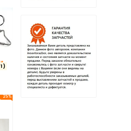
ки
(1)
25%