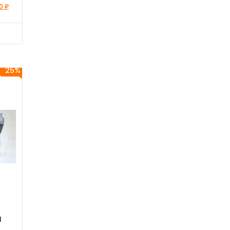
00
₽
25%
н