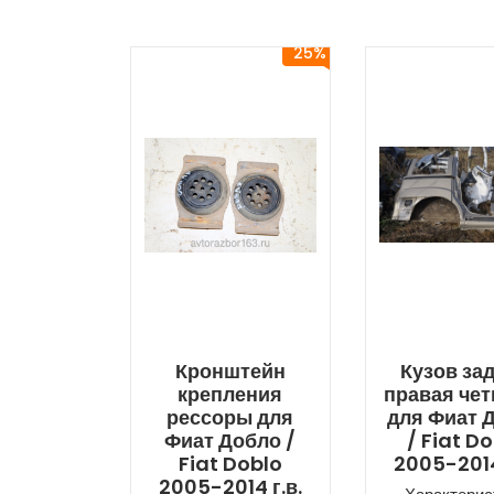
25%
Кронштейн
Кузов за
крепления
правая чет
рессоры для
для Фиат 
Фиат Добло /
/ Fiat D
Fiat Doblo
2005-2014
2005-2014 г.в.