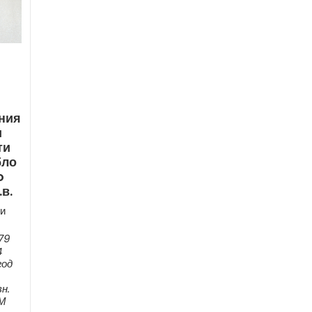
ния
и
ти
бло
o
в.
и
79
4
год
н.
ЕМ