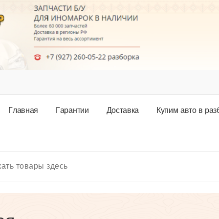
Г
л
а
в
н
а
я
Г
а
р
а
н
т
и
и
Д
о
с
т
а
в
к
а
К
у
п
и
м
а
в
т
о
в
р
а
з