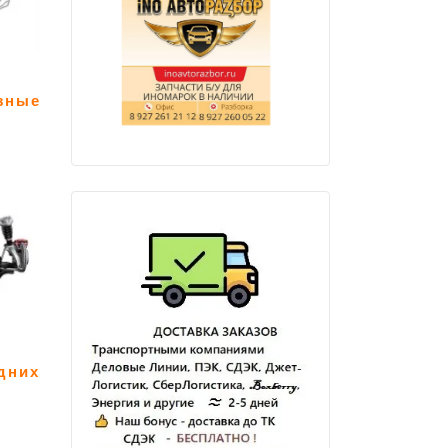
зные
дних