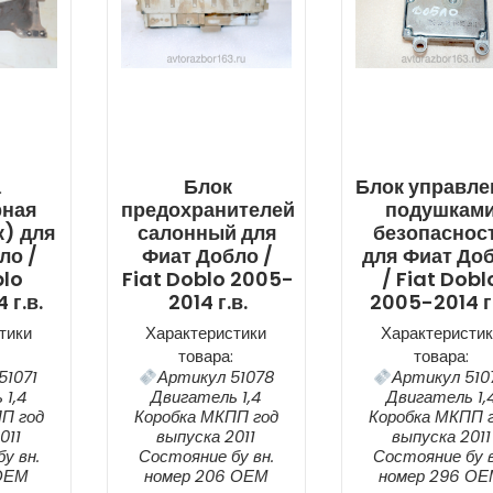
а
Блок
Блок управле
рная
предохранителей
подушкам
) для
салонный для
безопаснос
ло /
Фиат Добло /
для Фиат До
blo
Fiat Doblo 2005-
/ Fiat Dobl
 г.в.
2014 г.в.
2005-2014 г.
тики
Характеристики
Характеристик
товара:
товара:
51071
Артикул 51078
Артикул 510
 1,4
Двигатель 1,4
Двигатель 1,
П год
Коробка МКПП год
Коробка МКПП 
011
выпуска 2011
выпуска 2011
у вн.
Состояние бу вн.
Состояние бу в
ОЕМ
номер 206 ОЕМ
номер 296 О