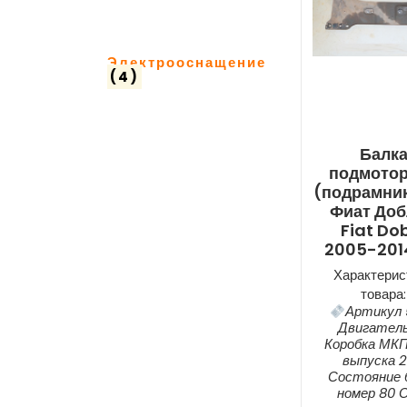
Электрооснащение
(4)
Балк
подмото
(подрамник
Фиат Доб
Fiat Do
2005-2014
Характерис
товара:
Артикул 
Двигатель
Коробка МКП
выпуска 2
Состояние б
номер 80 