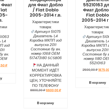
 Фиат
для Фиат Добло
55210163 д
Fiat
/ Fiat Doblo
Фиат Добло
005-
2005-2014 г.в.
Fiat Doblo
в.
2005-2014 г.
Характеристики
тики
товара:
Характеристик
Артикул 51075
товара:
Двигатель 1,4
51063
Артикул 510
Коробка МКПП год
 1,4
Двигатель 1,
выпуска 2011
П год
Коробка МКПП 
Состояние бу вн.
011
выпуска 2011
номер 1068 ОЕМ
у вн.
Состояние бу в
517473180 SCSB06
 ОЕМ
номер 1180 О
55210163
НА ДАННЫЙ
,50
₽
МОМЕНТ ИДЁТ
2500,00
₽
1875,0
КОРРЕКТИРОВКА
ну
ЦЕН, УТОЧНЯЙТЕ
В корзину
ПО ТЕЛЕФОНУ
8800,00
₽
6600,00
₽
В корзину