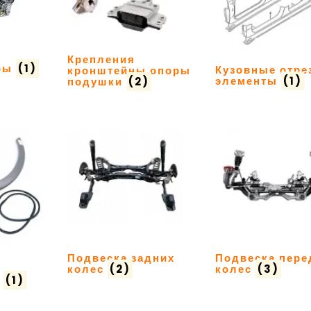
Крепления
ары
(1)
Кузовные отре
кронштейны опоры
элементы
(1)
подушки
(2)
Подвеска задних
Подвеска пере
колес
(2)
колес
(3)
и
(1)