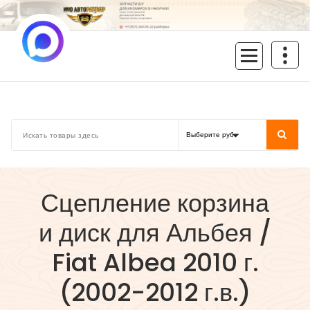
Перейти
к
содержимому
inoavtorazbor.ru
Автозапчасти б/у в наличии
Сцепление корзина
и диск для Альбея /
Fiat Albea 2010 г.
(2002-2012 г.в.)