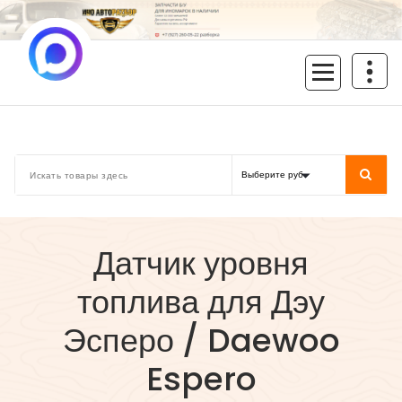
Перейти
к
содержимому
inoavtorazbor.ru
Автозапчасти б/у в наличии
Датчик уровня
топлива для Дэу
Эсперо / Daewoo
Espero