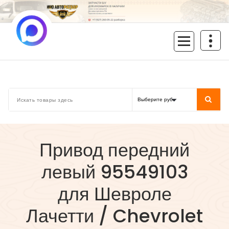
Перейти
к
содержимому
inoavtorazbor.ru
Автозапчасти б/у в наличии
Привод передний
левый 95549103
для Шевроле
Лачетти / Chevrolet