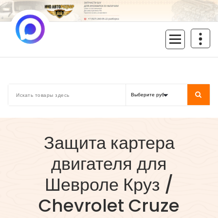
Перейти
к
содержимому
inoavtorazbor.ru
Автозапчасти б/у в наличии
Защита картера
двигателя для
Шевроле Круз /
Chevrolet Cruze