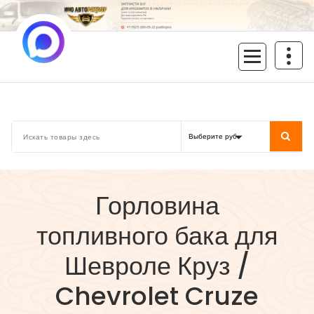
Перейти
к
содержимому
inoavtorazbor.ru
Автозапчасти б/у в наличии
Горловина
топливного бака для
Шевроле Круз /
Chevrolet Cruze