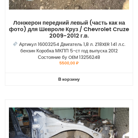
Лонжерон передний левый (часть как на
фото) для Шевроле Круз / Chevrolet Cruze
2009-2012 г.в.
Артикул 16003254 Двигатель 1,8 л. Z18XER 141 л.с.
бензин Коробка МКПП 5-ст год выпуска 2012
Состояние бу OEM 13256248
5500,00
₽
В корзину