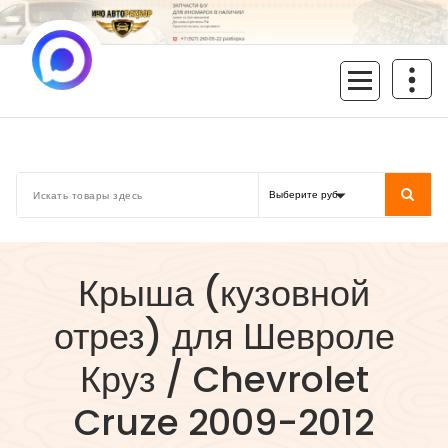
Перейти
к
содержимому
inoavtorazbor.ru
Автозапчасти б/у в наличии
Крыша (кузовной
отрез) для Шевроле
Круз / Chevrolet
Cruze 2009-2012