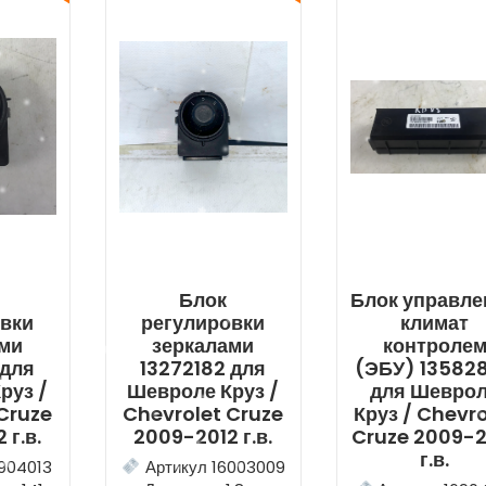
Блок
Блок управле
овки
регулировки
климат
ами
зеркалами
контроле
 для
13272182 для
(ЭБУ) 13582
руз /
Шевроле Круз /
для Шевро
Cruze
Chevrolet Cruze
Круз / Chevro
 г.в.
2009-2012 г.в.
Cruze 2009-2
г.в.
904013
Артикул 16003009