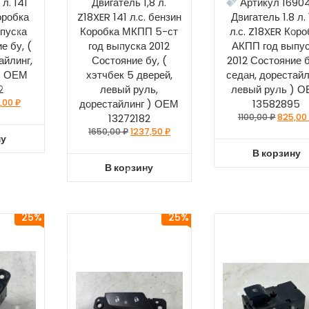
 л. 141
Двигатель 1,8 л.
Артикул 1690
оробка
Z18XER 141 л.с. бензин
Двигатель 1.8 л. 
пуска
Коробка МКПП 5-ст
л.с. Z18XER Коро
е бу, (
год выпуска 2012
АКПП год выпу
айлинг,
Состояние бу, (
2012 Состояние б
) ОЕМ
хэтчбек 5 дверей,
седан, дорестайл
2
левый руль,
левый руль ) 
,00
₽
дорестайлинг ) ОЕМ
13582895
13272182
1100,00
₽
825,0
1650,00
₽
1237,50
₽
ну
В корзину
В корзину
25%
25%