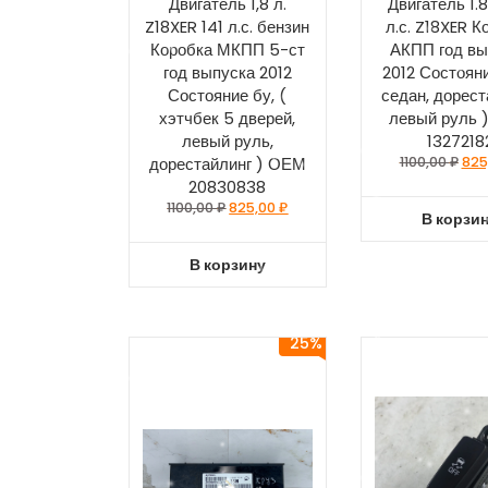
Двигатель 1,8 л.
Двигатель 1.8
Z18XER 141 л.с. бензин
л.с. Z18XER К
Коробка МКПП 5-ст
АКПП год вы
год выпуска 2012
2012 Состояни
Состояние бу, (
седан, дорест
хэтчбек 5 дверей,
левый руль 
левый руль,
1327218
дорестайлинг ) ОЕМ
1100,00
₽
825
20830838
1100,00
₽
825,00
₽
В корзи
В корзину
25%