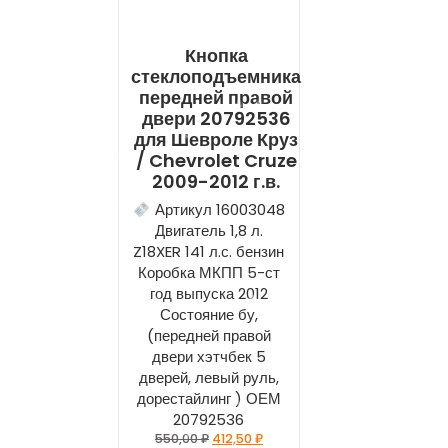
Кнопка
стеклоподъемника
передней правой
двери 20792536
для Шевроле Круз
/ Chevrolet Cruze
2009-2012 г.в.
Артикул 16003048
Двигатель 1,8 л.
Z18XER 141 л.с. бензин
Коробка МКПП 5-ст
год выпуска 2012
Состояние бу,
(передней правой
двери хэтчбек 5
дверей, левый руль,
дорестайлинг ) ОЕМ
20792536
550,00
₽
412,50
₽