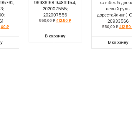
95762;
96936168 94831154;
хэтчбек 5 двер
3;
202007555;
левый руль,
0;
202007556
дорестайлинг )
61
550,00
₽
412,50
₽
20933566
,00
₽
550,00
₽
412,50
В корзину
ну
В корзину