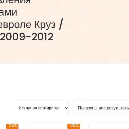
ами
вроле Круз /
 2009-2012
Показаны все результаты
25%
25%