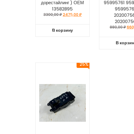
дорестайлинг ) ОЕМ
95995761 959
13582895
9599576
3300,00
₽
2475,00
₽
20200756
2020075
880,00
₽
660
В корзину
В корзи
25%