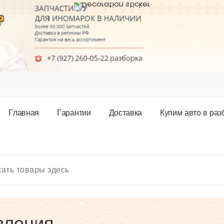
Г
л
а
в
н
а
я
Г
а
р
а
н
т
и
и
Д
о
с
т
а
в
к
а
К
у
п
и
м
а
в
т
о
в
р
а
з
вления