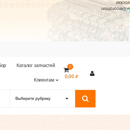
б
о
р
К
а
т
а
л
о
г
з
а
п
ч
а
с
т
е
й
0
0,00
₽
К
л
и
е
н
т
а
м