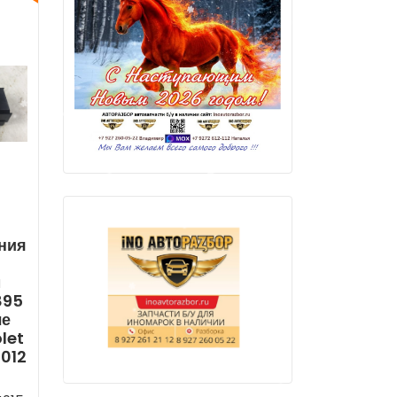
ния
м
895
ле
let
012