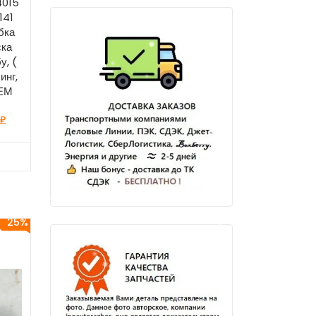
4015
141
бка
ска
у, (
инг,
ОЕМ
0
₽
25%