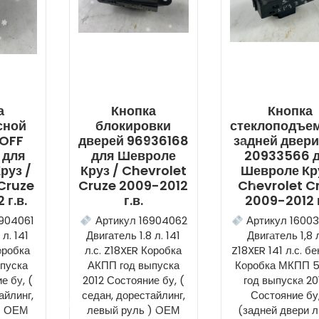
а
Кнопка
Кнопка
сной
блокировки
стеклоподъе
 OFF
дверей 96936168
задней двери
 для
для Шевроле
20933566 
руз /
Круз / Chevrolet
Шевроле Кру
Cruze
Cruze 2009-2012
Chevrolet C
 г.в.
г.в.
2009-2012 г
904061
Артикул 16904062
Артикул 1600
 л. 141
Двигатель 1.8 л. 141
Двигатель 1,8 л
оробка
л.с. Z18XER Коробка
Z18XER 141 л.с. б
пуска
АКПП год выпуска
Коробка МКПП 5
е бу, (
2012 Состояние бу, (
год выпуска 20
айлинг,
седан, дорестайлинг,
Состояние бу
) ОЕМ
левый руль ) ОЕМ
(задней двери 