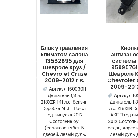
Блок управления
Кнопк
климатом салона
антизано
13582895 для
системы
Шевроле Круз /
95995761
Chevrolet Cruze
Шевроле К
2009-2012 г.в.
Chevrolet 
2009-2012
Артикул 16003011
Двигатель 1,8 л.
Артикул 16
Z18XER 141 л.с. бензин
Двигатель 1.8
Коробка МКПП 5-ст
л.с. Z18XER К
год выпуска 2012
АКПП год вы
Состояние бу,
2012 Состояни
(салона хэтчбек 5
седан, дорест
дверей, левый руль,
левый руль 