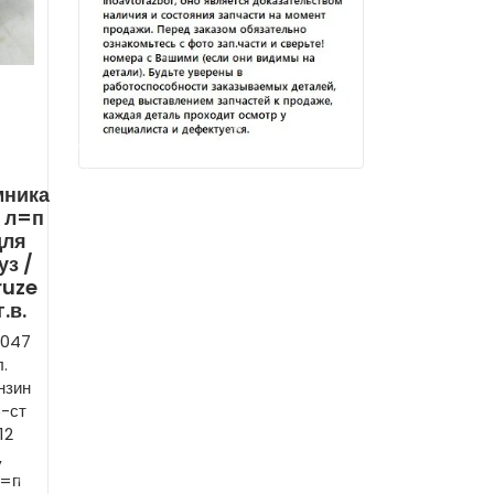
мника
 л=п
для
з /
ruze
.в.
3047
.
ензин
-ст
12
,
л=п