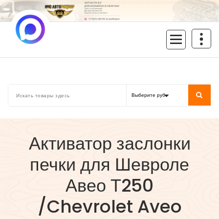
Перейти
к
содержимому
inoavtorazbor.ru
Автозапчасти б/у в наличии
Активатор заслонки
печки для Шевроле
Авео Т250
/Chevrolet Aveo