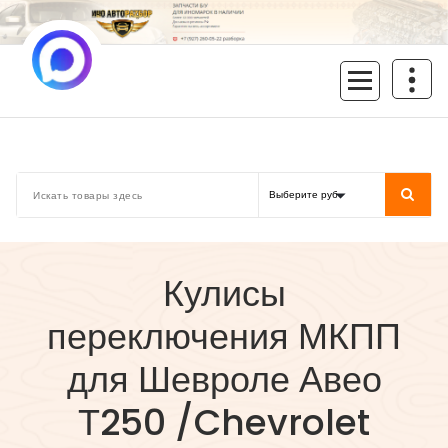
Перейти
к
содержимому
inoavtorazbor.ru
Автозапчасти б/у в наличии
Кулисы
переключения МКПП
для Шевроле Авео
Т250 /Chevrolet