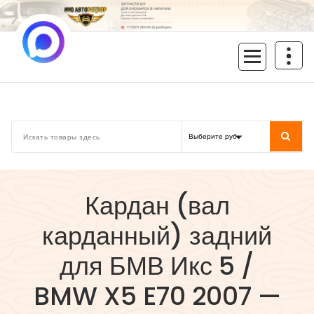
Перейти
к
содержимому
inoavtorazbor.ru
Автозапчасти б/у в наличии
Кардан (вал
карданный) задний
для БМВ Икс 5 /
BMW X5 E70 2007 —