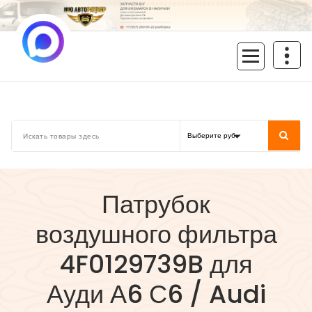
Перейти
к
содержимому
inoavtorazbor.ru
Автозапчасти б/у в наличии
Патрубок
воздушного фильтра
4F0129739B для
Ауди А6 С6 / Audi