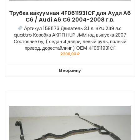
Трубка вакуумная 4F0611931CF для Ауди А6
С6 / Audi A6 C6 2004-2008 г.в.
Артикул 1581173 Двигатель 3.1 л. BYU 249 л.с.
quattro Коробка АКПП HUP JMM год выпуска 2007
Состояние бу, ( седан 4 двери, левый руль, полный
привод, дорестайлинг ) ОЕМ 4F0611931CF
2200,00
₽
В корзину