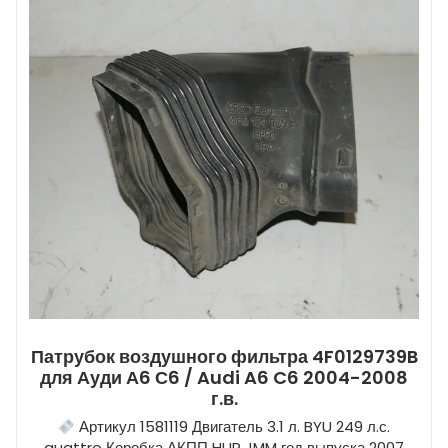
Патрубок воздушного фильтра 4F0129739B
для Ауди А6 С6 / Audi A6 C6 2004-2008
г.в.
Артикул 1581119 Двигатель 3.1 л. BYU 249 л.с.
quattro Коробка АКПП HUP JMM год выпуска 2007