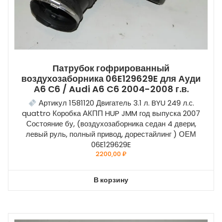
Патрубок гофрированный
воздухозаборника 06E129629E для Ауди
А6 С6 / Audi A6 C6 2004-2008 г.в.
Артикул 1581120 Двигатель 3.1 л. BYU 249 л.с.
quattro Коробка АКПП HUP JMM год выпуска 2007
Состояние бу, (воздухозаборника седан 4 двери,
левый руль, полный привод, дорестайлинг ) ОЕМ
06E129629E
2200,00
₽
В корзину