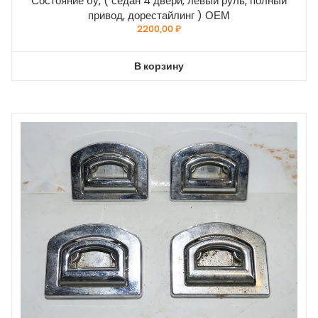
Состояние бу, ( седан 4 двери, левый руль, полный
привод, дорестайлинг ) ОЕМ
2200,00
₽
В корзину