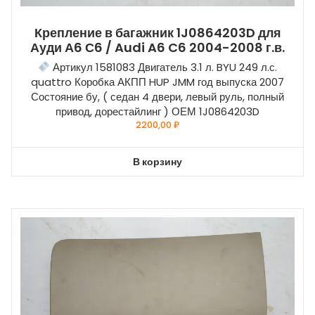
Крепление в багажник 1J0864203D для
Ауди А6 С6 / Audi A6 C6 2004-2008 г.в.
Артикул 1581083 Двигатель 3.1 л. BYU 249 л.с.
quattro Коробка АКПП HUP JMM год выпуска 2007
Состояние бу, ( седан 4 двери, левый руль, полный
привод, дорестайлинг ) ОЕМ 1J0864203D
2200,00
₽
В корзину