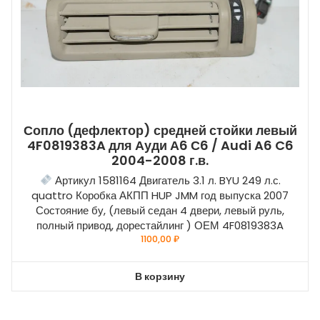
Сопло (дефлектор) средней стойки левый
4F0819383A для Ауди А6 С6 / Audi A6 C6
2004-2008 г.в.
Артикул 1581164 Двигатель 3.1 л. BYU 249 л.с.
quattro Коробка АКПП HUP JMM год выпуска 2007
Состояние бу, (левый седан 4 двери, левый руль,
полный привод, дорестайлинг ) ОЕМ 4F0819383A
1100,00
₽
В корзину