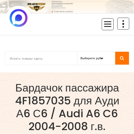
Перейти
к
содержимому
inoavtorazbor.ru
Автозапчасти б/у в наличии
Бардачок пассажира
4F1857035 для Ауди
А6 С6 / Audi A6 C6
2004-2008 г.в.