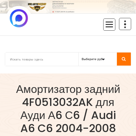
Перейти
к
содержимому
inoavtorazbor.ru
Автозапчасти б/у в наличии
Амортизатор задний
4F0513032AK для
Ауди А6 С6 / Audi
A6 C6 2004-2008