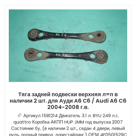
Тяга задней подвески верхняя л=п в
наличии 2 шт. для Ауди А6 С6 / Audi A6 C6
2004-2008 г.в.
Артикул 1581214 Двигатель 3.1 л. BYU 249 л.с.
quattro Коробка АКПП HUP JMM год выпуска 2007
Состояние бу, (в наличии 2 шт., седан 4 двери, левый
руль, полный привод, дорестайлинг ) ОЕМ 4F0501529C