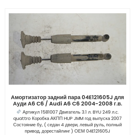
Амортизатор задний пара 04E121605J для
Ауди А6 С6 / Audi A6 C6 2004-2008 г.в.
Артикул 1581007 Двигатель 3.1 л. BYU 249 л.с.
quattro Коробка АКПП HUP JMM год выпуска 2007
Состояние бу, ( седан 4 двери, левый руль, полный
привод, дорестайлинг ) ОЕМ 04E121605J