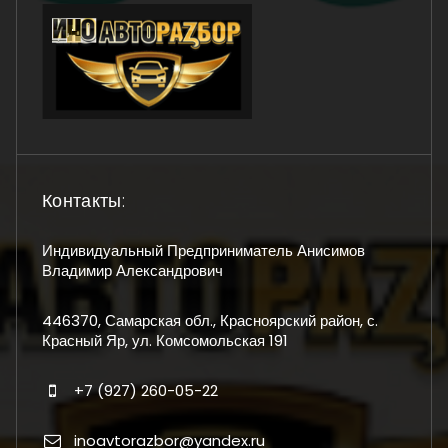
Контакты:
Индивидуальный Предприниматель Анисимов
Владимир Александрович
446370, Самарская обл., Красноярский район, с.
Красный Яр, ул. Комсомольская 191
+7 (927) 260-05-22
inoavtorazbor@yandex.ru