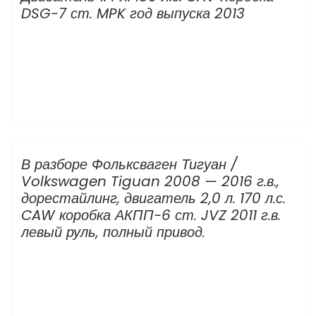
DSG-7 ст. MPK год выпуска 2013
Подробнее
Подробнее
Подробнее
Подробнее
Подробнее
Подробнее
Подробнее
Подроб
о
о
о
о
о
о
о
о
Подробнее
Подробнее
Подробнее
Подробнее
Подробнее
Подробнее
Подробнее
Подроб
запчастях
запчастях
запчастях
запчастях
запчастях
запчастях
запчастях
запчаст
о
о
о
о
о
о
о
о
узнать
узнать
узнать
узнать
узнать
узнать
узнать
узнать
запчастях
запчастях
запчастях
запчастях
запчастях
запчастях
запчастях
запчаст
+7
+7
+7
+7
+7
+7
+7
+7
узнать
узнать
узнать
узнать
узнать
узнать
узнать
узнать
927
927
927
927
927
927
927
927
+7
+7
+7
+7
+7
+7
+7
+7
Владимир Анисимов
260
260
260
260
260
260
260
260
927
927
927
927
927
927
927
927
05
05
05
05
05
05
05
05
260
260
260
260
260
260
260
260
22
22
22
22
22
22
22
22
05
05
05
05
05
05
05
05
Что разбираем
В разборе Фольксваген Тигуан /
Владимир
Владимир
Владимир
Владимир
Владимир
Владимир
Владимир
Владим
22
22
22
22
22
22
22
22
Volkswagen Tiguan 2008 — 2016 г.в.,
Владимир
Владимир
Владимир
Владимир
Владимир
Владимир
Владимир
Владим
дорестайлинг, двигатель 2,0 л. 170 л.с.
CAW коробка АКПП-6 ст. JVZ 2011 г.в.
левый руль, полный привод.
Подробнее
Подробнее
П
о
о
о
Подробнее
Подробнее
Подробнее
Подробнее
Подробнее
Подробнее
Подробнее
Подробнее
Подробнее
Подробнее
Подро
П
запчастях
запчастях
з
о
о
о
о
о
о
о
о
о
о
о
о
узнать
узнать
у
запчастях
запчастях
запчастях
запчастях
запчастях
запчастях
запчастях
запчастях
запчастях
запчастях
запчас
з
+7
+7
узнать
узнать
узнать
узнать
узнать
узнать
узнать
узнать
узнать
узнать
узнать
у