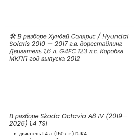
Владимир Анисимов
Что разбираем
🛠 В разборе Хундай Солярис / Hyundai
Solaris 2010 — 2017 г.в. дорестайлинг
Двигатель 1,6 л. G4FC 123 л.с. Коробка
МКПП год выпуска 2012
Владимир Анисимов
Что разбираем
В разборе Skoda Octavia А8 IV (2019—
2025) 1.4 TSI
двигатель 1.4 л. (150 л.с.) DJKA