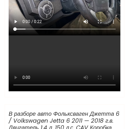
22
22
22
22
22
22
22
22
22
22
Владимир
Владимир
Владимир
Владимир
Владимир
Владимир
Владимир
Владимир
Владимир
Владим
Владимир Анисимов
Что разбираем
В разборе авто Фольксваген Джетта 6
/ Volkswagen Jetta 6 2011 — 2018 г.в.
Двигатель 1.4 л. 150 л.с. CAV Коробка