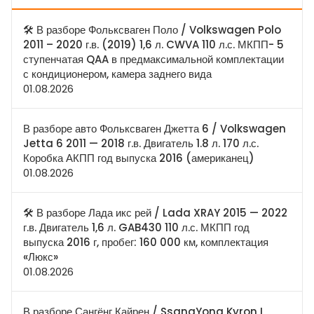
P5WA
P5WA
P5WA
P5WA
P5WA
P5WA
P5WA
P5WA
P5WA
P5WA
P5
КПП
КПП
КПП
КПП
КПП
КПП
КПП
КПП
КПП
КПП
КПП
КПП
КПП
КПП
КПП
КПП
КПП
КПП
КПП
КПП
КПП
КПП
КПП
КПП
КПП
КПП
КПП
КПП
КПП
КПП
КПП
🛠 В разборе Фольксваген Поло / Volkswagen Polo
робот
робот
робот
робот
робот
робот
робот
робот
робот
робот
робот
робот
робот
робот
робот
робот
робот
робот
робот
робот
робот
робот
робот
робот
робот
робот
робот
робот
робот
робот
роб
2011 – 2020 г.в. (2019) 1,6 л. CWVA 110 л.с. МКПП- 5
7-
7-
7-
7-
7-
7-
7-
7-
7-
7-
7-
7-
7-
7-
7-
7-
7-
7-
7-
7-
7-
7-
7-
7-
7-
7-
7-
7-
7-
7-
7-
ступенчатая QAA в предмаксимальной комплектации
ступ.
ступ.
ступ.
ступ.
ступ.
ступ.
ступ.
ступ.
ступ.
ступ.
ступ.
ступ.
ступ.
ступ.
ступ.
ступ.
ступ.
ступ.
ступ.
ступ.
ступ.
ступ.
ступ.
ступ.
ступ.
ступ.
ступ.
ступ.
ступ.
ступ.
ступ
с кондиционером, камера заднего вида
01.08.2026
В разборе авто Фольксваген Джетта 6 / Volkswagen
Jetta 6 2011 — 2018 г.в. Двигатель 1.8 л. 170 л.с.
Коробка АКПП год выпуска 2016 (американец)
01.08.2026
🛠 В разборе Лада икс рей / Lada XRAY 2015 — 2022
г.в. Двигатель 1,6 л. GAB430 110 л.с. МКПП год
выпуска 2016 г, пробег: 160 000 км, комплектация
«Люкс»
01.08.2026
В разборе Сангёнг Кайрен / SsangYong Kyron I