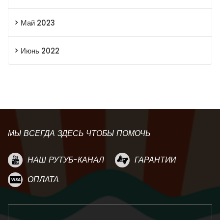
Май 2023
Июнь 2022
МЫ ВСЕГДА ЗДЕСЬ ЧТОБЫ ПОМОЧЬ
НАШ РУТУБ-КАНАЛ
ГАРАНТИИ
ОПЛАТА