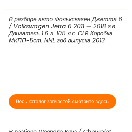
Владимир Анисимов
927
927
9
+7
+7
+7
+7
+7
+7
+7
+7
+7
+7
+7
260
260
2
927
927
927
927
927
927
927
927
927
927
927
9
05
05
260
260
260
260
260
260
260
260
260
260
260
2
Что разбираем
В разборе авто Фольксваген Джетта 6
22
22
2
05
05
05
05
05
05
05
05
05
05
05
/ Volkswagen Jetta 6 2011 — 2018 г.в.
Владимир
Владимир
В
22
22
22
22
22
22
22
22
22
22
22
2
Двигатель 1.6 л. 105 л.с. CLR Коробка
Владимир
Владимир
Владимир
Владимир
Владимир
Владимир
Владимир
Владимир
Владимир
Владимир
Влади
В
МКПП-5ст. NNL год выпуска 2013
Узнать
подробнее
Узнать
Узнать
Узнать
Узнать
Узнать
+7
подробнее
подробнее
подробнее
подробнее
подроб
927
+7 927
+7 927
+7 927
+7 927
+7 927
260
260 05
260 05
260 05
260 05
260 05
05
22
22
22
22
22
22
Владимир
Владимир
Владимир
Владимир
Влади
Владимир
Весь каталог запчастей смотрите здесь
Владимир Анисимов
Что разбираем
В разборе Шевроле Круз / Chevrolet