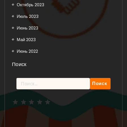
Октябрь 2023
Июль 2023
Июнь 2023
Май 2023
Июнь 2022
Поиск
Найти:
Рейтинг: 5 из 5.