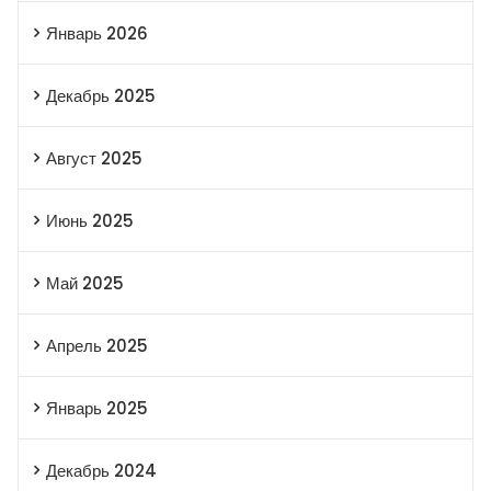
Январь 2026
Декабрь 2025
Август 2025
Июнь 2025
Май 2025
Апрель 2025
Январь 2025
Декабрь 2024