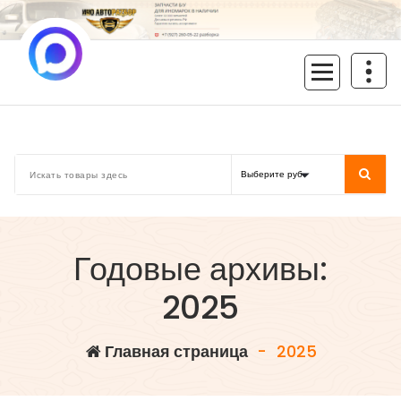
Перейти
к
содержимому
inoavtorazbor.ru
Автозапчасти б/у в наличии
Годовые архивы:
2025
Главная страница
-
2025