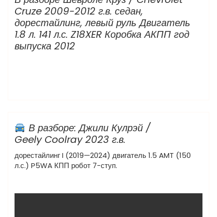
Cruze 2009-2012 г.в. седан,
дорестайлинг, левый руль Двигатель
1.8 л. 141 л.с. Z18XER Коробка АКПП год
выпуска 2012
Владимир Анисимов
Что разбираем
В разборе: Джили Кулрэй /
Geely Coolray 2023 г.в.
дорестайлинг I (2019—2024) двигатель 1.5 AMT (150
л.с.) P5WA КПП робот 7-ступ.
запчасти
запчасти
запчасти
запчасти
запчасти
запчасти
запчасти
запчасти
запчасти
запчасти
запчасти
запчасти
запчасти
запчасти
запчасти
запчасти
запчасти
запчасти
запчасти
запча
запчасти
запчасти
запчасти
запчасти
запчасти
запчасти
запчасти
запчасти
запчасти
запчаст
запч
б/
б/
б/
б/
б/
б/
б/
б/
б/
б/
б/
б/
б/
б/
б/
б/
б/
б/
б/
б/
б/
б/
б/
б/
б/
б/
б/
б/
б/
б/
б/
у
у
у
у
у
у
у
у
у
у
у
у
у
у
у
у
у
у
у
у
у
у
у
у
у
у
у
у
у
у
у
в
в
в
в
в
в
в
в
в
в
в
в
в
в
в
в
в
в
в
в
в
в
в
в
в
в
в
в
в
в
в