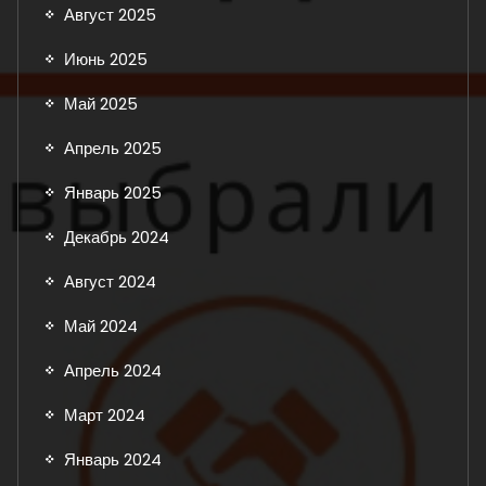
Август 2025
Июнь 2025
Май 2025
Апрель 2025
Январь 2025
Декабрь 2024
Август 2024
Май 2024
Апрель 2024
Март 2024
Январь 2024